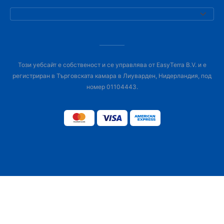
Този уебсайт е собственост и се управлява от EasyTerra B.V. и е
регистриран в Търговската камара в Лиуварден, Нидерландия, под
номер 01104443.