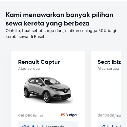
Kami menawarkan banyak pilihan
sewa kereta yang berbeza
Oleh itu, buat sebut harga dan jimatkan sehingga 50% bagi
kereta sewa di Basel
Renault Captur
Seat Ibiza
Atau serupa
Atau serupa
daripada
daripada
/hari
/hari
4
4
Automatik
4
4
M