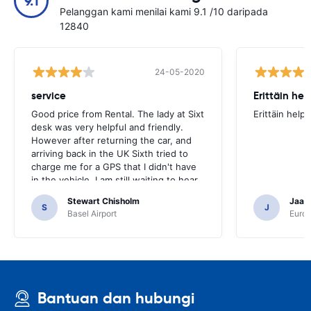
9.1
Pelanggan kami menilai kami 9.1 /10 daripada
12840
24-05-2020
service
Erittäin he
Good price from Rental. The lady at Sixt
Erittäin help
desk was very helpful and friendly.
However after returning the car, and
arriving back in the UK Sixth tried to
charge me for a GPS that I didn't have
in the vehicle. I am still waiting to hear
from them if they have rectified the
Stewart Chisholm
Jaana
error.
S
J
Basel Airport
Europ
Bantuan dan hubungi